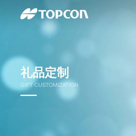
礼品定制
GIFT CUSTOMIZATION