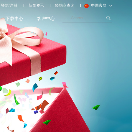
登陆
/
注册
新闻资讯
经销商查询
中国官网
下载中心
客户中心