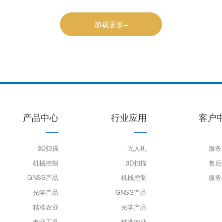
加载更多+
产品中心
行业应用
客户
3D扫描
无人机
服务
机械控制
3D扫描
售后
GNSS产品
机械控制
服务
光学产品
GNSS产品
精准农业
光学产品
专业工具
精准农业